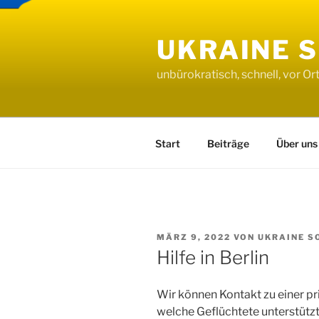
Zum
Inhalt
UKRAINE 
springen
unbürokratisch, schnell, vor Or
Start
Beiträge
Über uns
VERÖFFENTLICHT
MÄRZ 9, 2022
VON
UKRAINE S
AM
Hilfe in Berlin
Wir können Kontakt zu einer pri
welche Geflüchtete unterstützt