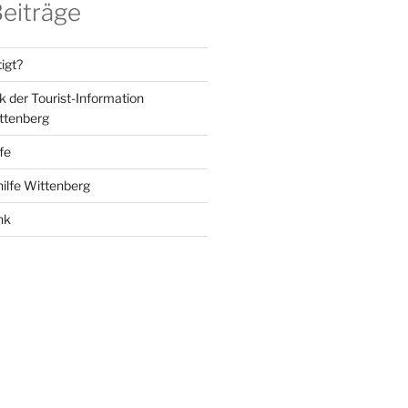
Beiträge
igt?
der Tourist-Information
ttenberg
lfe
hilfe Wittenberg
nk
k