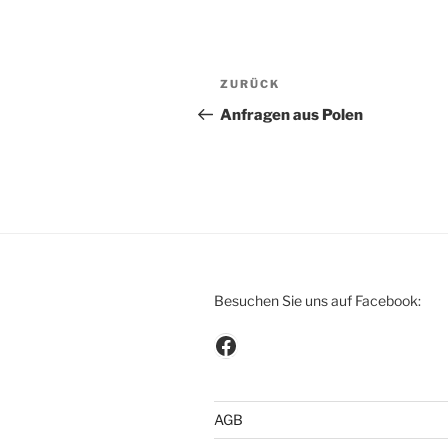
Beitragsnavigation
Vorheriger
ZURÜCK
Beitrag
Anfragen aus Polen
Besuchen Sie uns auf Facebook:
Besuchen Sie uns auf Facebook
AGB