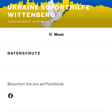
Zum
UKRAINE SOFORTHILFE
Inhalt
WITTENBERG
springen
unbürokratisch, schnell, vor Ort
Menü
DATENSCHUTZ
Besuchen Sie uns auf Facebook:
Besuchen Sie uns auf Facebook