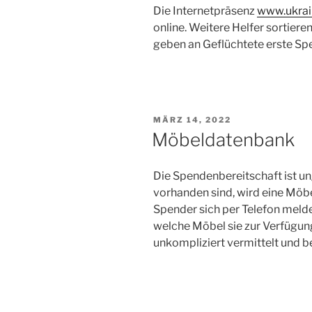
Die Internetpräsenz
www.ukrain
online. Weitere Helfer sortier
geben an Geflüchtete erste Sp
VERÖFFENTLICHT
MÄRZ 14, 2022
AM
Möbeldatenbank
Die Spendenbereitschaft ist u
vorhanden sind, wird eine Möbe
Spender sich per Telefon mel
welche Möbel sie zur Verfügung
unkompliziert vermittelt und b