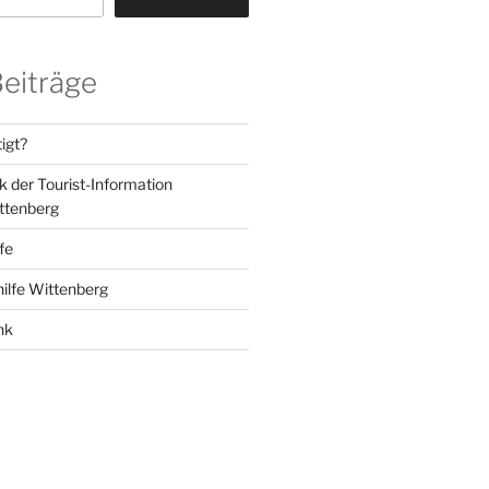
Beiträge
igt?
der Tourist-Information
ttenberg
lfe
hilfe Wittenberg
nk
k