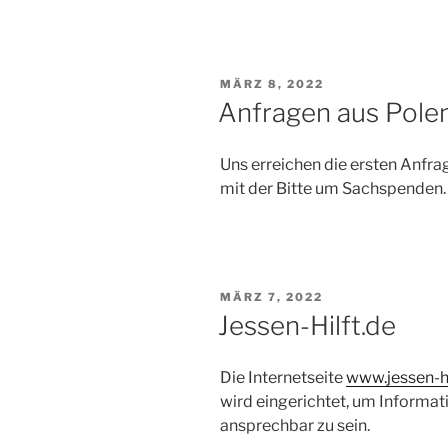
VERÖFFENTLICHT
MÄRZ 8, 2022
AM
Anfragen aus Pole
Uns erreichen die ersten Anfr
mit der Bitte um Sachspenden.
VERÖFFENTLICHT
MÄRZ 7, 2022
AM
Jessen-Hilft.de
Die Internetseite
www.jessen-hi
wird eingerichtet, um Informat
ansprechbar zu sein.