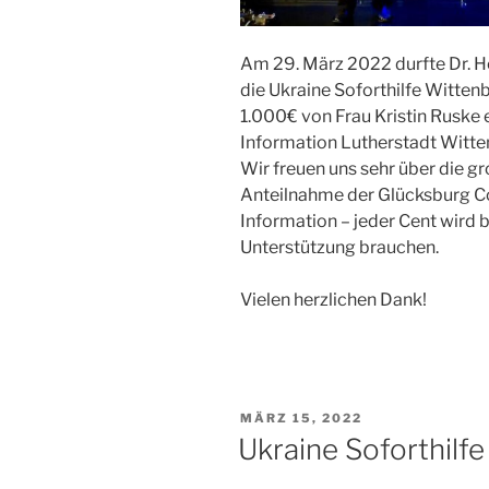
Am 29. März 2022 durfte Dr. He
die Ukraine Soforthilfe Witten
1.000€ von Frau Kristin Ruske
Information Lutherstadt Witten
Wir freuen uns sehr über die g
Anteilnahme der Glücksburg Co
Information – jeder Cent wird
Unterstützung brauchen.
Vielen herzlichen Dank!
VERÖFFENTLICHT
MÄRZ 15, 2022
AM
Ukraine Soforthilf