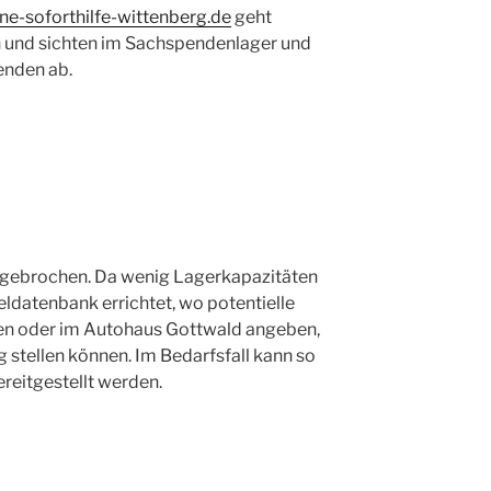
e-soforthilfe-wittenberg.de
geht
en und sichten im Sachspendenlager und
enden ab.
ngebrochen. Da wenig Lagerkapazitäten
ldatenbank errichtet, wo potentielle
den oder im Autohaus Gottwald angeben,
 stellen können. Im Bedarfsfall kann so
ereitgestellt werden.