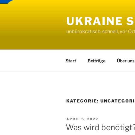
Zum
Inhalt
UKRAINE 
springen
unbürokratisch, schnell, vor Or
Start
Beiträge
Über uns
KATEGORIE:
UNCATEGOR
VERÖFFENTLICHT
APRIL 5, 2022
AM
Was wird benötigt