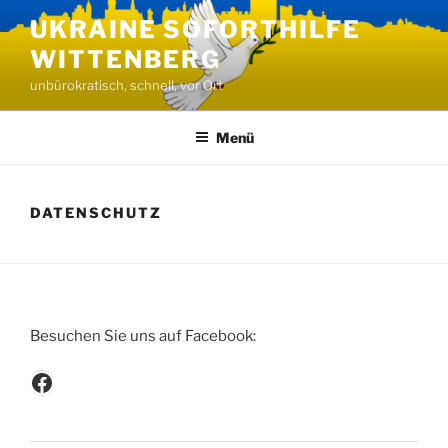
Zum
UKRAINE SOFORTHILFE
Inhalt
WITTENBERG
springen
unbürokratisch, schnell, vor Ort
Menü
DATENSCHUTZ
Besuchen Sie uns auf Facebook:
Besuchen Sie uns auf Facebook